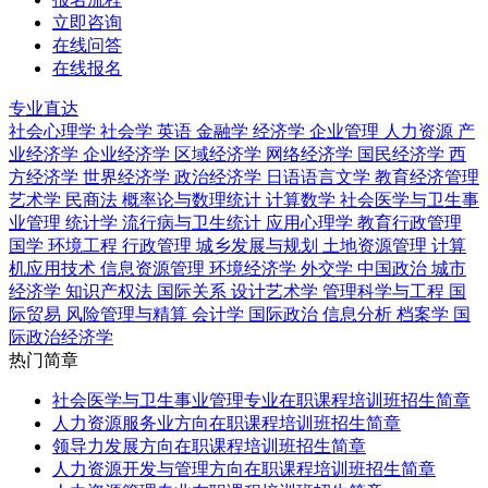
立即咨询
在线问答
在线报名
专业直达
社会心理学
社会学
英语
金融学
经济学
企业管理
人力资源
产
业经济学
企业经济学
区域经济学
网络经济学
国民经济学
西
方经济学
世界经济学
政治经济学
日语语言文学
教育经济管理
艺术学
民商法
概率论与数理统计
计算数学
社会医学与卫生事
业管理
统计学
流行病与卫生统计
应用心理学
教育行政管理
国学
环境工程
行政管理
城乡发展与规划
土地资源管理
计算
机应用技术
信息资源管理
环境经济学
外交学
中国政治
城市
经济学
知识产权法
国际关系
设计艺术学
管理科学与工程
国
际贸易
风险管理与精算
会计学
国际政治
信息分析
档案学
国
际政治经济学
热门简章
社会医学与卫生事业管理专业在职课程培训班招生简章
人力资源服务业方向在职课程培训班招生简章
领导力发展方向在职课程培训班招生简章
人力资源开发与管理方向在职课程培训班招生简章