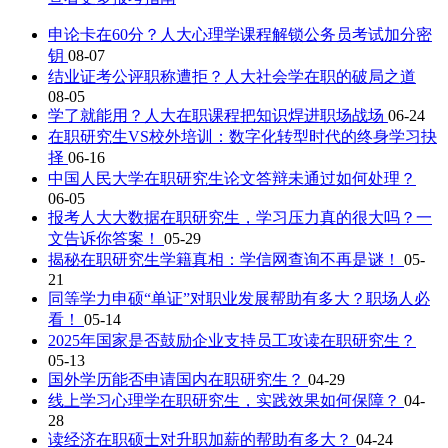
申论卡在60分？人大心理学课程解锁公务员考试加分密
钥
08-07
结业证考公评职称遭拒？人大社会学在职的破局之道
08-05
学了就能用？人大在职课程把知识焊进职场战场
06-24
在职研究生VS校外培训：数字化转型时代的终身学习抉
择
06-16
中国人民大学在职研究生论文答辩未通过如何处理？
06-05
报考人大大数据在职研究生，学习压力真的很大吗？一
文告诉你答案！
05-29
揭秘在职研究生学籍真相：学信网查询不再是谜！
05-
21
同等学力申硕“单证”对职业发展帮助有多大？职场人必
看！
05-14
2025年国家是否鼓励企业支持员工攻读在职研究生？
05-13
国外学历能否申请国内在职研究生？
04-29
线上学习心理学在职研究生，实践效果如何保障？
04-
28
读经济在职硕士对升职加薪的帮助有多大？
04-24