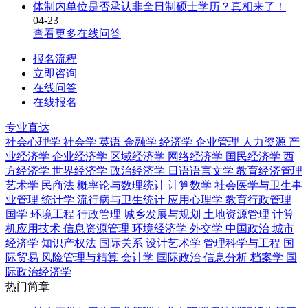
体制内单位是否承认非全日制硕士学历？真相来了！
04-23
查看更多在线问答
报名流程
立即咨询
在线问答
在线报名
专业直达
社会心理学
社会学
英语
金融学
经济学
企业管理
人力资源
产
业经济学
企业经济学
区域经济学
网络经济学
国民经济学
西
方经济学
世界经济学
政治经济学
日语语言文学
教育经济管理
艺术学
民商法
概率论与数理统计
计算数学
社会医学与卫生事
业管理
统计学
流行病与卫生统计
应用心理学
教育行政管理
国学
环境工程
行政管理
城乡发展与规划
土地资源管理
计算
机应用技术
信息资源管理
环境经济学
外交学
中国政治
城市
经济学
知识产权法
国际关系
设计艺术学
管理科学与工程
国
际贸易
风险管理与精算
会计学
国际政治
信息分析
档案学
国
际政治经济学
热门简章