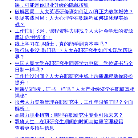
课，可能是你职业升级的隐藏按钮
破解困局：人大英语研修班如何让AI真正为教学增效？
职场实践困局：人大心理学在职课程如何破冰现实挑
战？
工作忙到飞起，课程资料去哪找？人大社会学班的资源
库让你‘抄近道’！
线上学习在职硕士，真的能学到真本事吗？
跨行转业没“敲门砖”？人大在职研究生如何实现学历破
界？
中国人民大学在职研究生同等学力申硕：学位证书与全
日制一样吗？
工作忙没时间？人大在职研究生线上录播课程助你轻松
提升！
网课VS面授，证书一样吗？人大产业经济学在职研真相
揭秘”
报考人力资源管理在职研究生，工作年限够了吗？全面
解析！
高潜力职业指南：哪些在职研究生专业引领未来？
双轨人生：在职研究生期间的时间与健康管理秘籍
查看更多招生信息