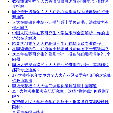
教授懂课堂吗？人大英语研修班师资的“接地气”指数深
度拆解
国企晋升遇瓶颈？人大在职心理学课程为党建岗位打开
新通路
人大在职研究生结业证书与硕士学位证书：法律效力有
何不同？
中国人民大学在职研究生：学位限制全面解析，你的担
忧都在这解决
跨界学习难？人大在职研究生让你畅听多专业课程！
在职读研的你，知道这个秘密可以帮你省下一笔钱吗？
2025年在职研究生的隐形“坑”！报名前必须问清楚的3个
问题
职场人破局新路径：人大产业经济学在职研，零基础也
能跨专业逆袭？
3万学费换10年竞争力？人大产业经济学在职研的这笔账
你必须算清
职场天花板？人大这门课帮你破局健康中国赛道
35+ 大龄考生报考在职研究生，这些 “拦路虎” 你遇到了
吗？
2025年人民大学社会学在职硕士：报考条件有哪些硬性
限制？
查看更多报考指南