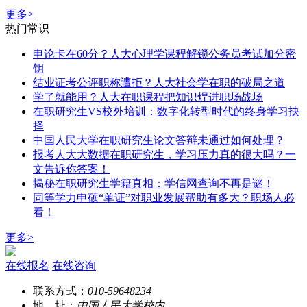
更多>
热门常识
申论卡在60分？人大心理学课程解锁公务员考试加分密
钥
结业证考公评职称遭拒？人大社会学在职的破局之道
学了就能用？人大在职课程把知识焊进职场战场
在职研究生VS校外培训：数字化转型时代的终身学习抉
择
中国人民大学在职研究生论文答辩未通过如何处理？
报考人大大数据在职研究生，学习压力真的很大吗？一
文告诉你答案！
揭秘在职研究生学籍真相：学信网查询不再是谜！
同等学力申硕“单证”对职业发展帮助有多大？职场人必
看！
更多>
在线报名
在线咨询
联系方式：
010-59648234
地 址：
中国人民大学校内