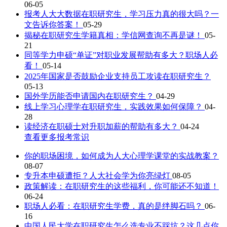
06-05
报考人大大数据在职研究生，学习压力真的很大吗？一
文告诉你答案！
05-29
揭秘在职研究生学籍真相：学信网查询不再是谜！
05-
21
同等学力申硕“单证”对职业发展帮助有多大？职场人必
看！
05-14
2025年国家是否鼓励企业支持员工攻读在职研究生？
05-13
国外学历能否申请国内在职研究生？
04-29
线上学习心理学在职研究生，实践效果如何保障？
04-
28
读经济在职硕士对升职加薪的帮助有多大？
04-24
查看更多报考常识
你的职场困境，如何成为人大心理学课堂的实战教案？
08-07
专升本申硕遭拒？人大社会学为你亮绿灯
08-05
政策解读：在职研究生的这些福利，你可能还不知道！
06-24
职场人必看：在职研究生学费，真的是绊脚石吗？
06-
16
中国人民大学在职研究生怎么选专业不踩坑？这几点你