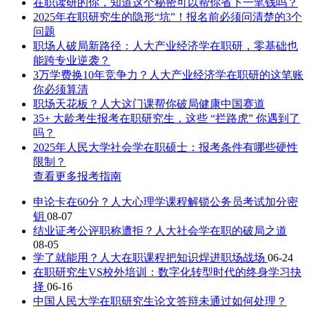
在职读研的你，知道这个秘密可以帮你省下一笔钱吗？
2025年在职研究生的隐形“坑”！报名前必须问清楚的3个
问题
职场人破局新路径：人大产业经济学在职研，零基础也
能跨专业逆袭？
3万学费换10年竞争力？人大产业经济学在职研的这笔账
你必须算清
职场天花板？人大这门课帮你破局健康中国赛道
35+ 大龄考生报考在职研究生，这些 “拦路虎” 你遇到了
吗？
2025年人民大学社会学在职硕士：报考条件有哪些硬性
限制？
查看更多报考指南
申论卡在60分？人大心理学课程解锁公务员考试加分密
钥
08-07
结业证考公评职称遭拒？人大社会学在职的破局之道
08-05
学了就能用？人大在职课程把知识焊进职场战场
06-24
在职研究生VS校外培训：数字化转型时代的终身学习抉
择
06-16
中国人民大学在职研究生论文答辩未通过如何处理？