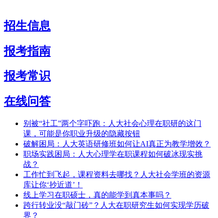
招生信息
报考指南
报考常识
在线问答
别被“社工”两个字吓跑：人大社会心理在职研的这门
课，可能是你职业升级的隐藏按钮
破解困局：人大英语研修班如何让AI真正为教学增效？
职场实践困局：人大心理学在职课程如何破冰现实挑
战？
工作忙到飞起，课程资料去哪找？人大社会学班的资源
库让你‘抄近道’！
线上学习在职硕士，真的能学到真本事吗？
跨行转业没“敲门砖”？人大在职研究生如何实现学历破
界？