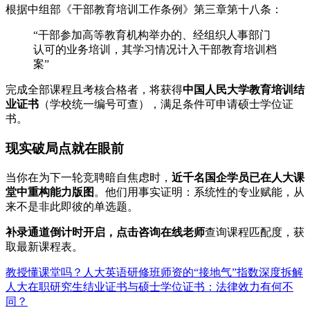
根据中组部《干部教育培训工作条例》第三章第十八条：
“干部参加高等教育机构举办的、经组织人事部门
认可的业务培训，其学习情况计入干部教育培训档
案”
完成全部课程且考核合格者，将获得
中国人民大学教育培训结
业证书
（学校统一编号可查），满足条件可申请硕士学位证
书。
现实破局点就在眼前
当你在为下一轮竞聘暗自焦虑时，
近千名国企学员已在人大课
堂中重构能力版图
。他们用事实证明：系统性的专业赋能，从
来不是非此即彼的单选题。
补录通道倒计时开启，点击咨询在线老师
查询课程匹配度，获
取最新课程表。
教授懂课堂吗？人大英语研修班师资的“接地气”指数深度拆解
人大在职研究生结业证书与硕士学位证书：法律效力有何不
同？