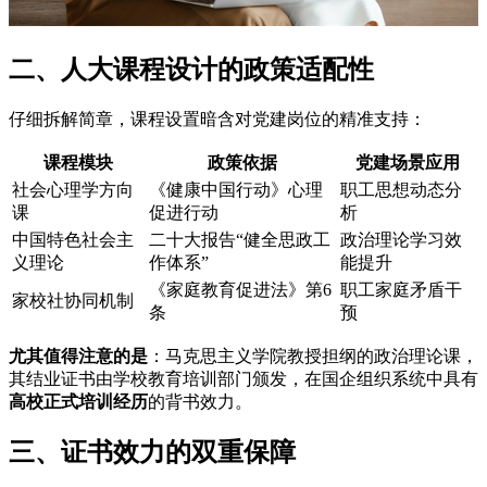
二、人大课程设计的政策适配性
仔细拆解简章，课程设置暗含对党建岗位的精准支持：
课程模块
政策依据
党建场景应用
社会心理学方向
《健康中国行动》心理
职工思想动态分
课
促进行动
析
中国特色社会主
二十大报告“健全思政工
政治理论学习效
义理论
作体系”
能提升
《家庭教育促进法》第6
职工家庭矛盾干
家校社协同机制
条
预
尤其值得注意的是
：马克思主义学院教授担纲的政治理论课，
其结业证书由学校教育培训部门颁发，在国企组织系统中具有
高校正式培训经历
的背书效力。
三、证书效力的双重保障