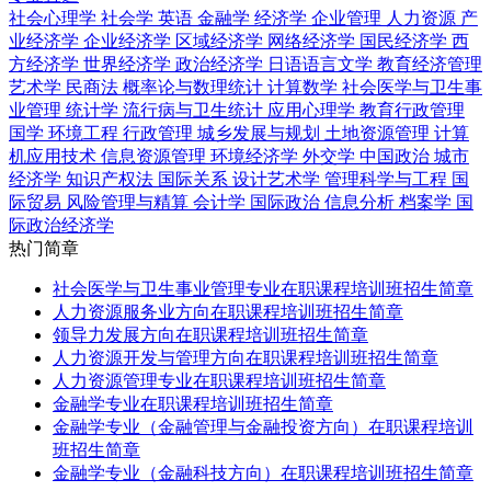
社会心理学
社会学
英语
金融学
经济学
企业管理
人力资源
产
业经济学
企业经济学
区域经济学
网络经济学
国民经济学
西
方经济学
世界经济学
政治经济学
日语语言文学
教育经济管理
艺术学
民商法
概率论与数理统计
计算数学
社会医学与卫生事
业管理
统计学
流行病与卫生统计
应用心理学
教育行政管理
国学
环境工程
行政管理
城乡发展与规划
土地资源管理
计算
机应用技术
信息资源管理
环境经济学
外交学
中国政治
城市
经济学
知识产权法
国际关系
设计艺术学
管理科学与工程
国
际贸易
风险管理与精算
会计学
国际政治
信息分析
档案学
国
际政治经济学
热门简章
社会医学与卫生事业管理专业在职课程培训班招生简章
人力资源服务业方向在职课程培训班招生简章
领导力发展方向在职课程培训班招生简章
人力资源开发与管理方向在职课程培训班招生简章
人力资源管理专业在职课程培训班招生简章
金融学专业在职课程培训班招生简章
金融学专业（金融管理与金融投资方向）在职课程培训
班招生简章
​金融学专业（​金融科技方向）在职课程培训班招生简章